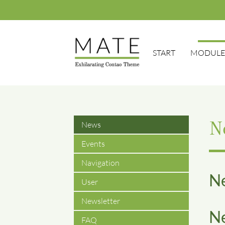
START
MODUL
Suc
News
N
Events
Navigation
Ne
User
Newsletter
Ne
FAQ