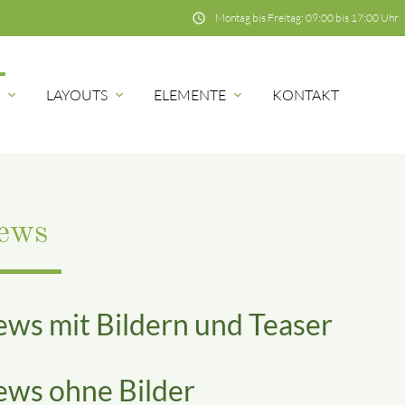
schedule
Montag bis Freitag: 09:00 bis 17:00 Uhr
E
LAYOUTS
ELEMENTE
KONTAKT
hbegriffe
SUCH
ews
ws mit Bildern und Teaser
ws ohne Bilder