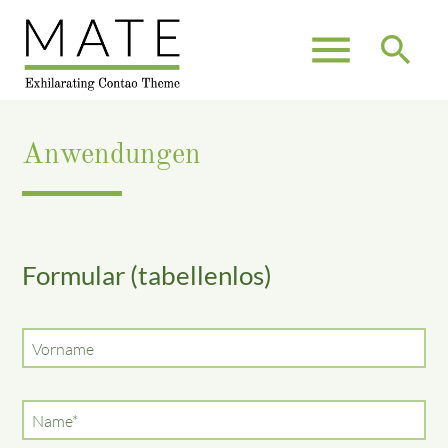
menu
search
Anwendungen
Suchbegriffe
SUCHEN
Formular (tabellenlos)
Vorname
Pflichtfeld
Name
*