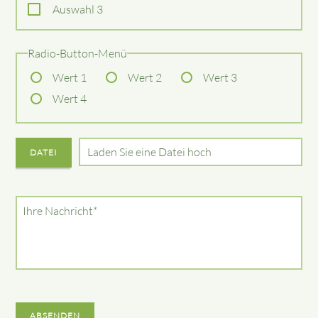
Auswahl 3
Radio-Button-Menü
Wert 1
Wert 2
Wert 3
Wert 4
DATEI
Pflichtfeld
Ihre Nachricht
*
ABSENDEN